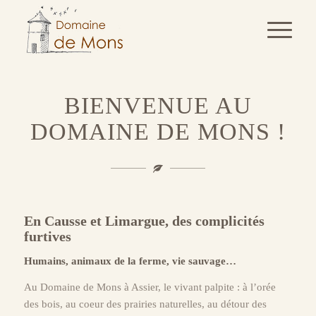
1
2
3
4
Suivant
Please set a mobile device fallback image for this video in your
wordpress backend
BIENVENUE AU
DOMAINE DE MONS !
En Causse et Limargue, des complicités
furtives
Humains, animaux de la ferme, vie sauvage…
Au Domaine de Mons à Assier, le vivant palpite : à l’orée
des bois, au coeur des prairies naturelles, au détour des