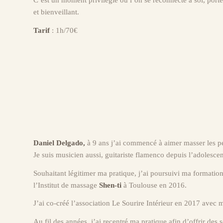
C’est un moment privilégié où l’on se reconnecte à soi, porté
et bienveillant.
Tarif
: 1h/70€
Daniel Delgado,
à 9 ans j’ai commencé à aimer masser les 
Je suis musicien aussi, guitariste flamenco depuis l’adolesce
Souhaitant légitimer ma pratique, j’ai poursuivi ma formatio
l’Institut de massage
Shen-ti
à Toulouse en 2016.
J’ai co-créé l’association Le Sourire Intérieur en 2017 avec 
Au fil des années, j’ai recentré ma pratique afin d’offrir des 