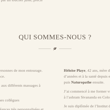
 par un toucher juste, précis
QUI SOMMES-NOUS ?
personnes de mon entourage.
Héloïse Playe
, 42 ans, mère 
nce.
d’années et à la santé depuis 
puis
Naturopathe
ensuite.
n aux différents massages à
J’ai commencé à me former v
à l’ashram Sivananda en Colo
mes collègues
Je suis diplômée de l’Institu
séances très personnalisées et