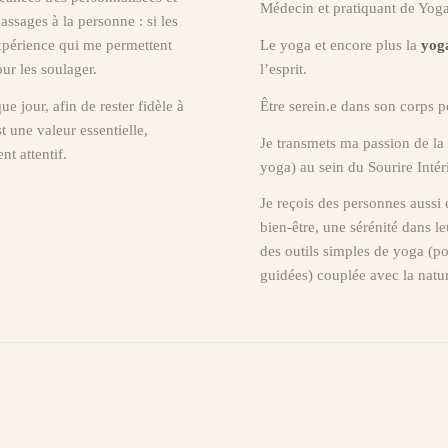
Médecin et pratiquant de Yoga
ssages à la personne : si les
’expérience qui me permettent
Le yoga et encore plus la
yog
ur les soulager.
l’esprit.
 jour, afin de rester fidèle à
Être serein.e dans son corps p
t une valeur essentielle,
Je transmets ma passion de la
t attentif.
yoga) au sein du Sourire Inté
Je reçois des personnes aussi
bien-être, une sérénité dans le
des outils simples de yoga (po
guidées) couplée avec la natu