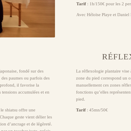
Tarif
: 1h/150€ pour les 2 pe
Avec Héloïse Playe et Daniel
RÉFLE
 japonaise, fondé sur des
La réflexologie plantaire vise
, des paumes ou parfois des
zone du pied correspond un o
rofond, il favorise la
manuellement ces zones réflexe
les tensions accumulées et en
fonctions qu’elles représenten
pied.
le shiatsu offre une
Tarif
: 45mn/50€
 Chaque geste vient délier les
ion d’ancrage et de légèreté.